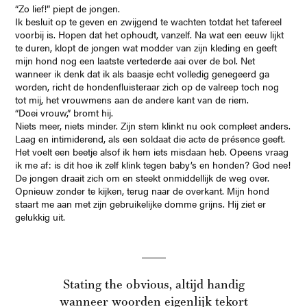
“Zo lief!” piept de jongen.
Ik besluit op te geven en zwijgend te wachten totdat het tafereel
voorbij is. Hopen dat het ophoudt, vanzelf. Na wat een eeuw lijkt
te duren, klopt de jongen wat modder van zijn kleding en geeft
mijn hond nog een laatste vertederde aai over de bol. Net
wanneer ik denk dat ik als baasje echt volledig genegeerd ga
worden, richt de hondenfluisteraar zich op de valreep toch nog
tot mij, het vrouwmens aan de andere kant van de riem.
“Doei vrouw,” bromt hij.
Niets meer, niets minder. Zijn stem klinkt nu ook compleet anders.
Laag en intimiderend, als een soldaat die acte de présence geeft.
Het voelt een beetje alsof ik hem iets misdaan heb. Opeens vraag
ik me af: is dit hoe ik zelf klink tegen baby’s en honden? God nee!
De jongen draait zich om en steekt onmiddellijk de weg over.
Opnieuw zonder te kijken, terug naar de overkant. Mijn hond
staart me aan met zijn gebruikelijke domme grijns. Hij ziet er
gelukkig uit.
Stating the obvious, altijd handig
wanneer woorden eigenlijk tekort