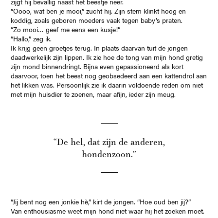
zijgt hij bevallig naast het beestje neer.
“Oooo, wat ben je mooi,” zucht hij. Zijn stem klinkt hoog en
koddig, zoals geboren moeders vaak tegen baby’s praten.
“Zo mooi… geef me eens een kusje!”
“Hallo,” zeg ik.
Ik krijg geen groetjes terug. In plaats daarvan tuit de jongen
daadwerkelijk zijn lippen. Ik zie hoe de tong van mijn hond gretig
zijn mond binnendringt. Bijna even gepassioneerd als kort
daarvoor, toen het beest nog geobsedeerd aan een kattendrol aan
het likken was. Persoonlijk zie ik daarin voldoende reden om niet
met mijn huisdier te zoenen, maar afijn, ieder zijn meug.
“De hel, dat zijn de anderen,
hondenzoon.”
“Jij bent nog een jonkie hè,” kirt de jongen. “Hoe oud ben jij?”
Van enthousiasme weet mijn hond niet waar hij het zoeken moet.