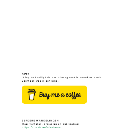
OVER
Ik leg de knulligheid van alledag vast in woord en beeld.
Voorheen was ik een kind.
EERDERE WANDELINGEN
Meer verhalen, projecten en publicaties:
https://linktr.ee/slenteraar