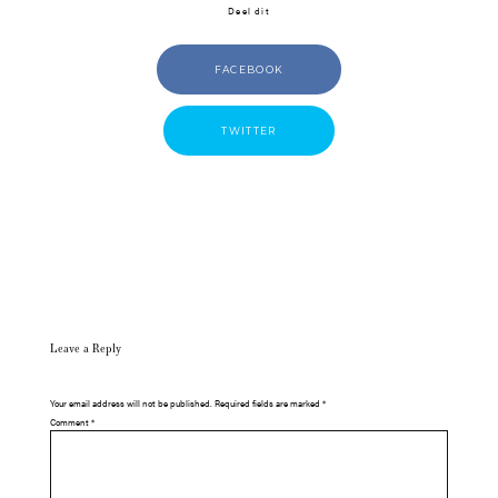
Deel dit
FACEBOOK
TWITTER
Leave a Reply
Your email address will not be published.
Required fields are marked
*
Comment
*