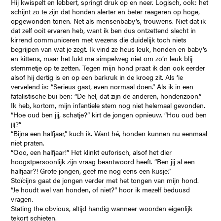
Hij kwispelt en lebbert, springt druk op en neer. Logisch, ook: het
schijnt zo te zijn dat honden alerter en beter reageren op hoge,
opgewonden tonen. Net als mensenbaby’s, trouwens. Niet dat ik
dat zelf ooit ervaren heb, want ik ben dus ontzettend slecht in
kirrend communiceren met wezens die duidelijk toch niets
begrijpen van wat je zegt. Ik vind ze heus leuk, honden en baby’s
en kittens, maar het lukt me simpelweg niet om zo’n leuk blij
stemmetje op te zetten. Tegen mijn hond praat ik dan ook eerder
alsof hij dertig is en op een barkruk in de kroeg zit. Als ‘ie
vervelend is: “Serieus gast, even normaal doen.” Als ik in een
fatalistische bui ben: “De hel, dat zijn de anderen, hondenzoon.”
Ik heb, kortom, mijn infantiele stem nog niet helemaal gevonden.
“Hoe oud ben jij, schatje?” kirt de jongen opnieuw. “Hou oud ben
jij?”
“Bijna een halfjaar,” kuch ik. Want hé, honden kunnen nu eenmaal
niet praten.
“Ooo, een halfjaar!” Het klinkt euforisch, alsof het dier
hoogstpersoonlijk zijn vraag beantwoord heeft. “Ben jij al een
halfjaar?! Grote jongen, geef me nog eens een kusje.”
Stoïcijns gaat de jongen verder met het tongen van mijn hond.
“Je houdt wel van honden, of niet?” hoor ik mezelf beduusd
vragen.
Stating the obvious, altijd handig wanneer woorden eigenlijk
tekort schieten.