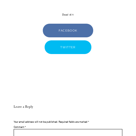
Deel dit
FACEBOOK
TWITTER
Leave a Reply
Your email address will not be published.
Required fields are marked
*
Comment
*