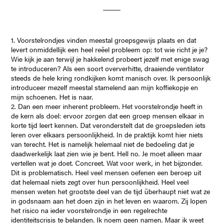
1. Voorstelrondjes vinden meestal groepsgewijs plaats en dat
levert onmiddellijk een heel reëel probleem op: tot wie richt je je?
Wie kijk je aan terwijl je hakkelend probeert jezelf met enige swag
te introduceren? Als een soort oververhitte, draaiende ventilator
steeds de hele kring rondkijken komt manisch over. Ik persoonlijk
introduceer mezelf meestal stamelend aan mijn koffiekopje en
mijn schoenen. Het is naar.
2. Dan een meer inherent probleem. Het voorstelrondje heeft in
de kern als doel: ervoor zorgen dat een groep mensen elkaar in
korte tijd leert kennen. Dat veronderstelt dat de groepsleden iets
leren over elkaars persoonlijkheid. In de praktijk komt hier niets
van terecht. Het is namelijk helemaal niet de bedoeling dat je
daadwerkelijk laat zien wie je bent. Hell no. Je moet alleen maar
vertellen wat je doet. Concreet. Wat voor werk, in het bijzonder.
Dit is problematisch. Heel veel mensen oefenen een beroep uit
dat helemaal niets zegt over hun persoonlijkheid. Heel veel
mensen weten het grootste deel van de tijd überhaupt niet wat ze
in godsnaam aan het doen zijn in het leven en waarom. Zij lopen
het risico na ieder voorstelrondje in een regelrechte
identiteitscrisis te belanden. Ik noem geen namen. Maar ik weet