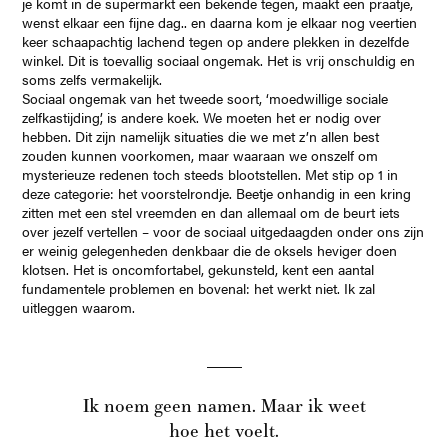
je komt in de supermarkt een bekende tegen, maakt een praatje,
wenst elkaar een fijne dag.. en daarna kom je elkaar nog veertien
keer schaapachtig lachend tegen op andere plekken in dezelfde
winkel. Dit is toevallig sociaal ongemak. Het is vrij onschuldig en
soms zelfs vermakelijk.
Sociaal ongemak van het tweede soort, ‘moedwillige sociale
zelfkastijding’, is andere koek. We moeten het er nodig over
hebben. Dit zijn namelijk situaties die we met z’n allen best
zouden kunnen voorkomen, maar waaraan we onszelf om
mysterieuze redenen toch steeds blootstellen. Met stip op 1 in
deze categorie: het voorstelrondje. Beetje onhandig in een kring
zitten met een stel vreemden en dan allemaal om de beurt iets
over jezelf vertellen – voor de sociaal uitgedaagden onder ons zijn
er weinig gelegenheden denkbaar die de oksels heviger doen
klotsen. Het is oncomfortabel, gekunsteld, kent een aantal
fundamentele problemen en bovenal: het werkt niet. Ik zal
uitleggen waarom.
Ik noem geen namen. Maar ik weet
hoe het voelt.