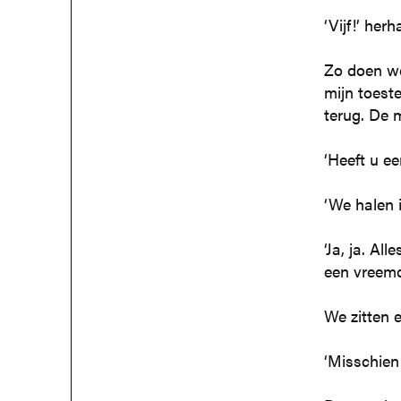
‘Vijf!’ herh
Zo doen we 
mijn toest
terug. De 
‘Heeft u ee
‘We halen 
‘Ja, ja. Al
een vreemde
We zitten e
‘Misschien 