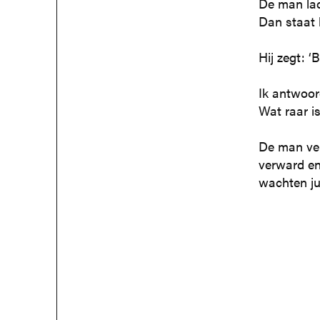
De man lach
Dan staat 
Hij zegt: ‘
Ik antwoor
Wat raar i
De man ver
verward en
wachten ju