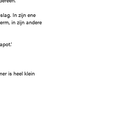
dereen.
lag. In zijn ene
erm, in zijn andere
apot.’
er is heel klein