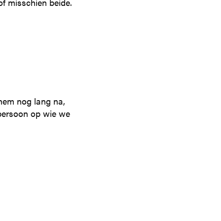
 of misschien beide.
 hem nog lang na,
 persoon op wie we