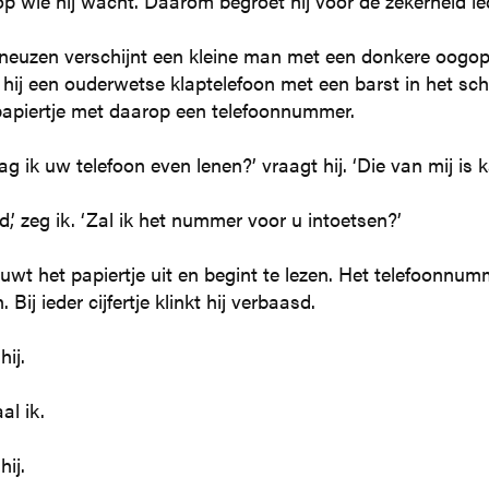
op wie hij wacht. Daarom begroet hij voor de zekerheid ie
neuzen verschijnt een kleine man met een donkere oogops
 hij een ouderwetse klaptelefoon met een barst in het sch
apiertje met daarop een telefoonnummer.
g ik uw telefoon even lenen?’ vraagt hij. ‘Die van mij is k
d,’ zeg ik. ‘Zal ik het nummer voor u intoetsen?’
wt het papiertje uit en begint te lezen. Het telefoonnumm
 Bij ieder cijfertje klinkt hij verbaasd.
hij.
al ik.
hij.