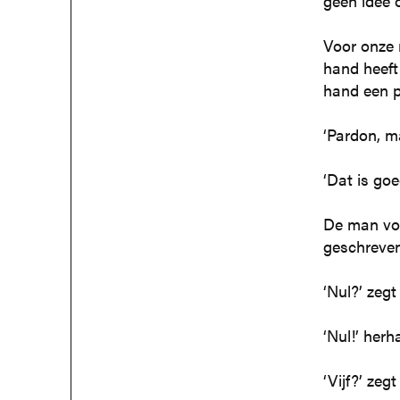
geen idee 
Voor onze 
hand heeft
hand een p
‘Pardon, ma
‘Dat is goe
De man vou
geschreven.
‘Nul?’ zegt 
‘Nul!’ herha
‘Vijf?’ zegt 