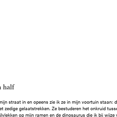
 half
ijn straat in en opeens zie ik ze in mijn voortuin staan:
 zedige gelaatstrekken. Ze bestuderen het onkruid tusse
lvlekken op mijn ramen en de dinosaurus die ik bij wijze 