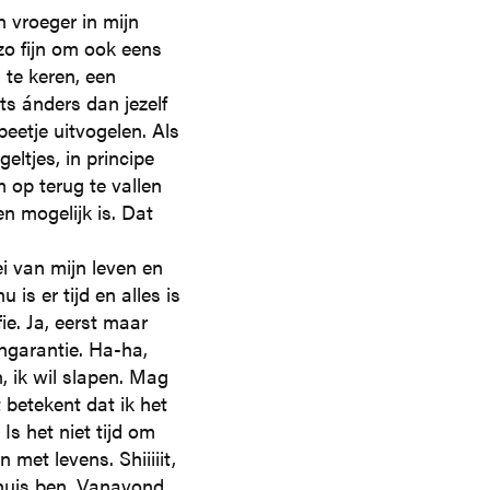
 vroeger in mijn
 zo fijn om ook eens
 te keren, een
ets ánders dan jezelf
beetje uitvogelen. Als
ltjes, in principe
 op terug te vallen
en mogelijk is. Dat
i van mijn leven en
is er tijd en alles is
fie. Ja, eerst maar
angarantie. Ha-ha,
, ik wil slapen. Mag
 betekent dat ik het
s het niet tijd om
et levens. Shiiiiit,
t thuis ben. Vanavond