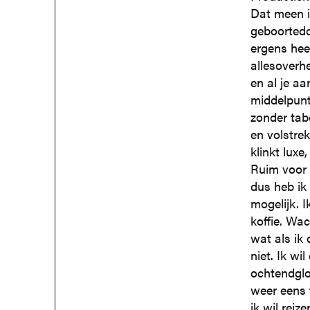
Dat meen i
geboortedor
ergens heel
allesoverhe
en al je aa
middelpunt
zonder tab
en volstrek
klinkt luxe
Ruim voor 
dus heb ik 
mogelijk. I
koffie. Wa
wat als ik
niet. Ik wi
ochtendglo
weer eens 
ik wil reiz