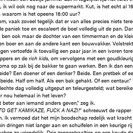
 ik wil ook nog naar de supermarkt. Kut, is het echt al 1
 waarom is het opeens 16:00 uur?
tom, vaak zoveel tegelijk dat er van alles precies niets te
de paniek toe en escaleert de boel volledig uit de pan. Da
 ik ben ook maar de dochter van een timmerman en de kle
en boer en aan de andere kant een bouwvakker. Volstrekt 
en vertoefde ik toevallig een paar jaar in een ivoren tor
ppers en de
rich kids
, om vervolgens met een goudkleurig
oma op zak bij de bakker te gaan werken. Ben ik dan een 
eide? Een doener of een denker? Beide. Een pretbek of e
 beide. Half om half. Als een bak gehakt. Of een centaur.
slechte dag volledig uitgeput en teleurgesteld; wat berei
r nou helemaal in het leven?
t beter aan iemand anders geven,” zeg ik.
TO GET KAMIKAZE, FUCK A NAZI!
” schreeuwt de rapper 
n. Ik vermoed dat het mijn boodschap redelijk wat kracht
in dringen niet langer aan en schuifelen in een keurige rij
lachen ze vriendelijk. Drie zonnestraaltjes op een koude d