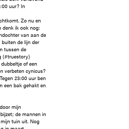
6:00 uur? In
rechtkomt. Zo nu en
n denk ik ook nog:
indochter van aan de
buiten de lijn der
en tussen de
 (#truestory)
dubbeltje of een
en verbeten cynicus?
” Tegen 23:00 uur ben
ken een bak gehakt en
door mijn
 bijzet; de mannen in
 mijn tuin uit. Nog
ag in maart.