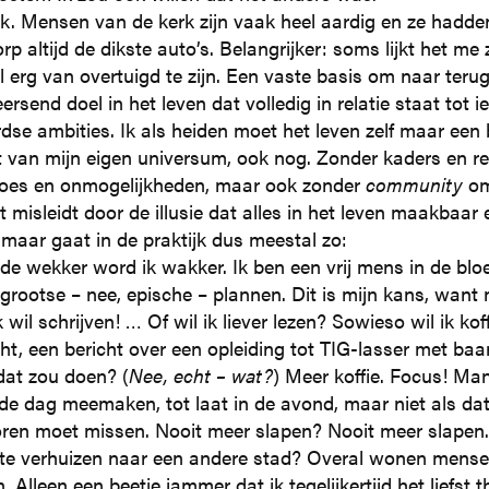
k. Mensen van de kerk zijn vaak heel aardig en ze hadden
p altijd de dikste auto’s. Belangrijker: soms lijkt het me
 erg van overtuigd te zijn. Een vaste basis om naar terug
ersend doel in het leven dat volledig in relatie staat tot i
rdse ambities. Ik als heiden moet het leven zelf maar een 
 van mijn eigen universum, ook nog. Zonder kaders en rege
oes en onmogelijkheden, maar ook zonder
community
om
t misleidt door de illusie dat alles in het leven maakbaar 
, maar gaat in de praktijk dus meestal zo:
de wekker word ik wakker. Ik ben een vrij mens in de bloe
grootse – nee, epische – plannen. Dit is mijn kans, want nu 
k wil schrijven! … Of wil ik liever lezen? Sowieso wil ik kof
cht, een bericht over een opleiding tot TIG-lasser met ba
 dat zou doen? (
Nee, echt –
wat?
)
Meer koffie. Focus! Man
l de dag meemaken, tot laat in de avond, maar niet als dat
ren moet missen. Nooit meer slapen? Nooit meer slapen. I
te verhuizen naar een andere stad? Overal wonen mensen m
en. Alleen een beetje jammer dat ik tegelijkertijd het liefs