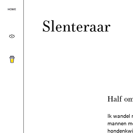
Slenteraar
Half om
Ik wandel m
mannen met
hondenkwij