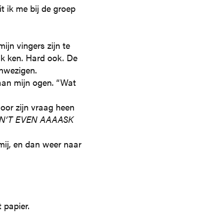
 ik me bij de groep
ijn vingers zijn te
ik ken. Hard ook. De
anwezigen.
 aan mijn ogen. “Wat
door zijn vraag heen
ON’T EVEN AAAASK
mij, en dan weer naar
 papier.