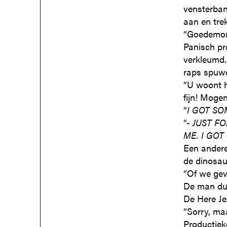
vensterban
aan en tre
“Goedemorg
Panisch pro
verkleumd.
raps spuwe
“U woont h
fijn! Moge
“
I GOT SO
“-
JUST F
ME. I GOT
Een andere
de dinosaur
“Of we gev
De man duw
De Here Jez
“Sorry, maa
Productiek