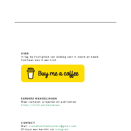
OVER
Ik leg de knulligheid van alledag vast in woord en beeld.
Voorheen was ik een kind.
EERDERE WANDELINGEN
Meer verhalen, projecten en publicaties:
https://linktr.ee/slenteraar
CONTACT
Mail:
nicolefromthemountain@gmail.com
Of stuur een bericht via
Instagram