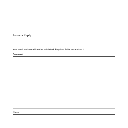
Leave a Reply
Your email address will not be published.
Required fields are marked
*
Comment
*
Name
*