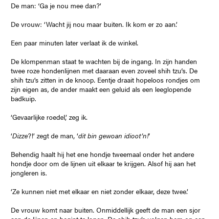
De man: ‘Ga je nou mee dan?’
De vrouw: ‘Wacht jij nou maar buiten. Ik kom er zo aan.’
Een paar minuten later verlaat ik de winkel.
De klompenman staat te wachten bij de ingang. In zijn handen
twee roze hondenlijnen met daaraan even zoveel shih tzu’s. De
shih tzu’s zitten in de knoop. Eentje draait hopeloos rondjes om
zijn eigen as, de ander maakt een geluid als een leeglopende
badkuip.
‘Gevaarlijke roedel,’ zeg ik.
‘
Dizze
?!’ zegt de man, ‘
dit bin gewoan idioot’n!
’
Behendig haalt hij het ene hondje tweemaal onder het andere
hondje door om de lijnen uit elkaar te krijgen. Alsof hij aan het
jongleren is.
‘Ze kunnen niet met elkaar en niet zonder elkaar, deze twee.’
De vrouw komt naar buiten. Onmiddellijk geeft de man een sjor