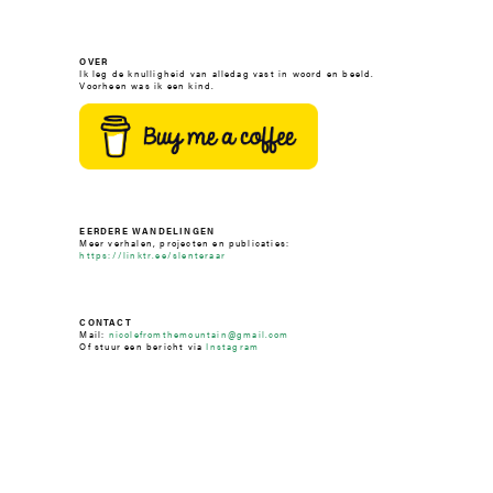
OVER
Ik leg de knulligheid van alledag vast in woord en beeld.
Voorheen was ik een kind.
EERDERE WANDELINGEN
Meer verhalen, projecten en publicaties:
https://linktr.ee/slenteraar
CONTACT
Mail:
nicolefromthemountain@gmail.com
Of stuur een bericht via
Instagram