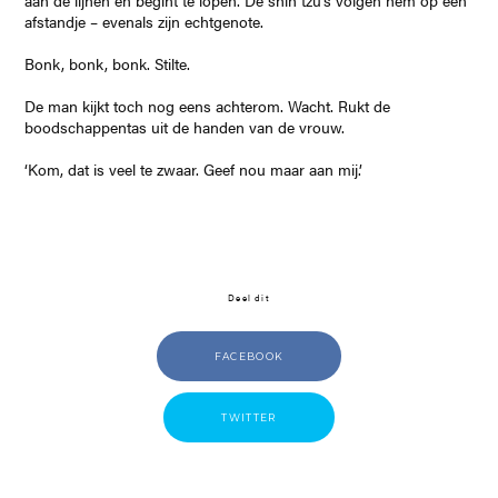
aan de lijnen en begint te lopen. De shih tzu’s volgen hem op een
afstandje – evenals zijn echtgenote.
Bonk, bonk, bonk. Stilte.
De man kijkt toch nog eens achterom. Wacht. Rukt de
boodschappentas uit de handen van de vrouw.
‘Kom, dat is veel te zwaar. Geef nou maar aan mij.’
Deel dit
FACEBOOK
TWITTER