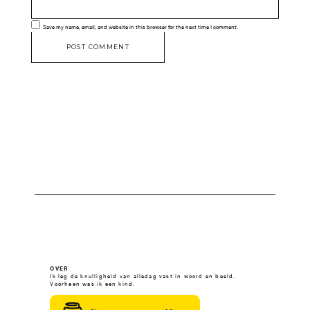
Save my name, email, and website in this browser for the next time I comment.
OVER
Ik leg de knulligheid van alledag vast in woord en beeld.
Voorheen was ik een kind.