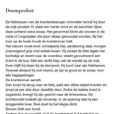
Doemprofeet
De fietstassen van de krantenbezorger rommelen terwijl hij door
de wijk ploetert. Er staat een harde wind en de berichten lijken
deze ochtend extra zwaar. Het gerommel klinkt als onweer in de
verte of Lingoballen die door elkaar gehusseld worden. Bij het
huis op de hoek houdt de krantenman halt.
Het nieuws moet eruit: schietpartij hier, aardbeving daar, morgen
overwegend grijs met enkele buien. Hij zwiept de fiets tegen het
tuinhekje en beent naar de voordeur, steekt geroutineerd een
krant in de bus. Met een doffe klap valt de wereld op de mat.
Even blijft hij staan bij de deurpost. Hij tuurt naar zijn fietstassen.
Hoeveel afstand hij ook neemt, ze zijn te groot en te zwaar voor
één bagagedrager.
De krantenman aarzelt.
Dan loopt hij terug naar de fiets, pakt een dikke stapel kranten en
propt ze per drie door dezelfde deur. Zodra de laatste krant is
opgeslokt, brengt hij zijn gezicht naar de brievenbus. De
tochtborstel kriebelt zijn bovenlip. In de opening laat hij een
langgerekte boer. Snel doet hij het klepje dicht.
Binnen blaft een hond.
Anders dan gewoonlijk sluit de krantenman het tuinhekje zo