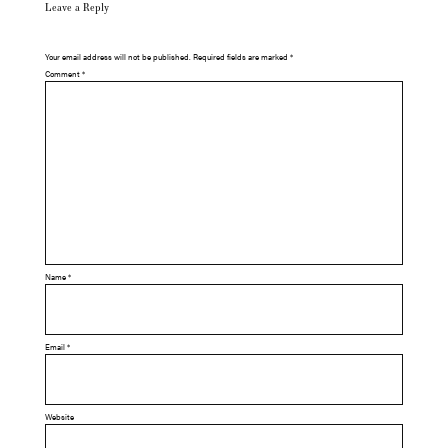
Leave a Reply
Your email address will not be published.
Required fields are marked
*
Comment
*
Name
*
Email
*
Website