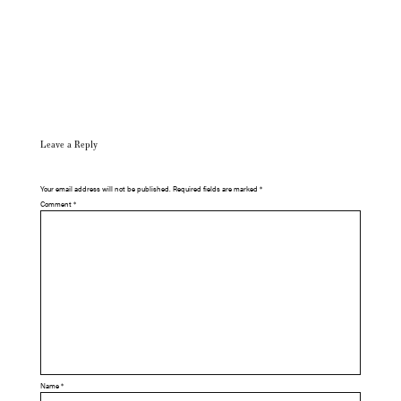
Leave a Reply
Your email address will not be published.
Required fields are marked
*
Comment
*
Name
*