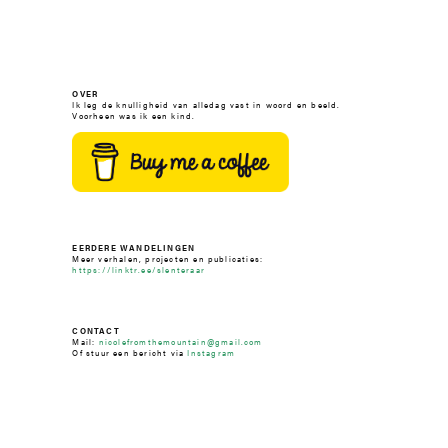
OVER
Ik leg de knulligheid van alledag vast in woord en beeld.
Voorheen was ik een kind.
EERDERE WANDELINGEN
Meer verhalen, projecten en publicaties:
https://linktr.ee/slenteraar
CONTACT
Mail:
nicolefromthemountain@gmail.com
Of stuur een bericht via
Instagram