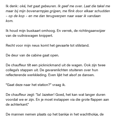
Ik denk:
oké, het gaat gebeuren. Ik geef me over. Laat die takel me
maar bij mijn bovenarmpjes grijpen, me flink door elkaar schudden
– op de kop – en me dan terugwerpen naar waar ik vandaan
kom
.
Ik houd mijn buskaart omhoog. En verrek, de richtingaanwijzer
van de vuilniswagen knippert.
Recht voor mijn neus komt het gevaarte tot stilstand.
De deur van de cabine gaat open.
De chauffeur tilt een picknickmand uit de wagen. Ook zijn twee
collega’s stappen uit. De gevarenlichten stuiteren over hun
reflecterende werkkleding. Even lijkt het alsof ze dansen.
“Gaat deze naar het station?” vraag ik.
De chauffeur zegt: “Ja! Jazeker! Goed, het kan wat langer duren
voordat we er zijn. En je moet instappen via die grote flappen aan
de achterkant.”
De mannen nemen plaats op het bankje in het wachthokje, de