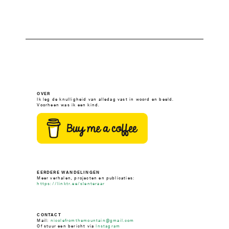
OVER
Ik leg de knulligheid van alledag vast in woord en beeld.
Voorheen was ik een kind.
EERDERE WANDELINGEN
Meer verhalen, projecten en publicaties:
https://linktr.ee/slenteraar
CONTACT
Mail:
nicolefromthemountain@gmail.com
Of stuur een bericht via
Instagram