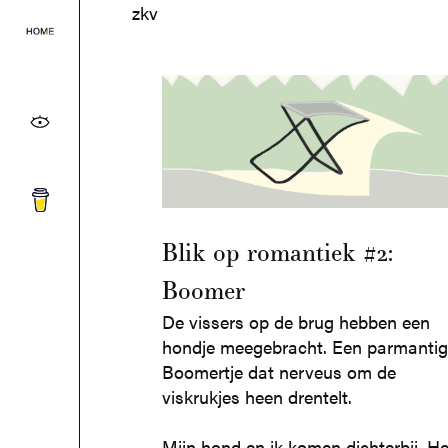
zkv
Blik op romantiek #2:
Boomer
De vissers op de brug hebben een
hondje meegebracht. Een parmantig
Boomertje dat nerveus om de
viskrukjes heen drentelt.
Mijn hond en ik komen dichterbij. He