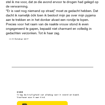
stel ik me voor, dat ze die avond ervoor te drogen had gelegd op
de verwarming.
“Er is vast nog niemand op straat,” moet ze gedacht hebben. Dat
dacht ik namelijk óók toen ik besloot mijn jas over mijn pyjama
aan te trekken en in het donker alvast een rondje te lopen.
Precies voor het raam van de naakte vrouw stond ik even
ongegeneerd te gapen, bepaald niet charmant en volledig in
gedachten verzonken. Tot ik haar zag.
⟶ 5 October 2017
OVER
Ik leg de knulligheid van alledag vast in woord en beeld.
Voorheen was ik een kind.